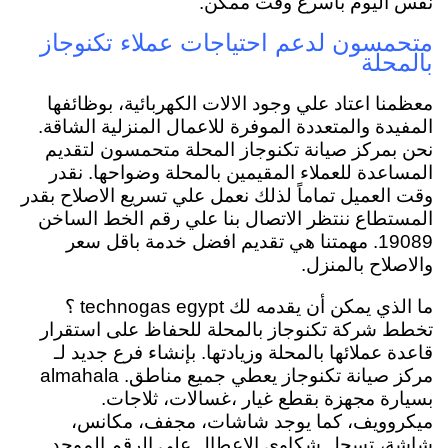
نفس اليوم بأسرع وقت ممكن.
متحمسون لدعم احتياجات عملاء تكنوجاز
بالمحلة
معظمنا اعتاد علي وجود الالات الكهربائية، بوظائفها
المفيدة والمتعددة الموفرة للاعمال المنزلية الشاقة.
نحن بمركز صيانة تكنوجاز المحلة متحمسون لتقديم
المساعدة للعملاء المقيمين بالمحلة وضواحها. نقدر
وقت العميل تماماً لذلك نعمل علي تسريع الاصلاح بقدر
المستطاع ننتظر الاتصال بنا علي رقم الخط الساخن
19089. مهمتنا هي تقديم افضل خدمة باقل سعر
والاصلاح بالمنزل.
ما الذي يمكن أن يقدمه لك technogas egypt ؟
تخطط شركة تكنوجاز بالمحلة للحفاظ على استقرار
قاعدة عملائها بالمحلة وزيادتها. بإنشاء فرع جديد لـ
مركز صيانة تكنوجاز يعطي جميع مناطق. almahala
بسيارة مجهزة بقطع غيار ،غسالات، ثلاجات.
ميكروويف، كما يوجد شاشات، مجفف، مكانس،
شاشة، تسجل شكاوي الاعطال علي الرقم الموحد