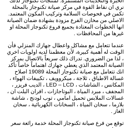
الخبرة والتحديثات المستمرة. لمنتجات تكنوجاز لذلك
نري ان نقاط القوة في مركز صيانة تكنوجاز بالمحلة
تكمن في فحوصات السلامة وتركيب المكون المعتمد.
الاصلي من مخازن الفرع مزودة بشهادة ضمان الصيانة
انها الخطوات المعتادة بجميع فروع تكنوجاز المحلة او
غيرها من المحافظات .
عندما تتعامل مع مشاكل واعطال جهازك المنزلي فأن
الوقت له أهمية كبيرة، لأن معظمنا لديه اولويات اخري
، لذا من الضروري. تدراك ذلك سريعاً بالاتصال بمركز
الصيانة المعتمد الذي يعطي جهازك اهتماماً خاصاً تأكد
انك تتعامل مع صيانة تكنوجاز المحلة 19089 اصلاح
غسالة الاطباق ، ثلاجة ، ميكروويف ، تكييفات الهواء ،
المكانس ، الشاشات ، LED – LCD ، الديب فريزر ،
المجفف ، مبرد المياة ، البوتاجازات ، افران البلت ان ،
غسالات الملابس تحميل امامي ، توب لودنج ، شاشة
بلازما ، سخان المياة ، السخانات الكهربائية ، سخان
الغاز .
توقع من فرع صيانة تكنوجاز المحلة خدمة رائعة سعر