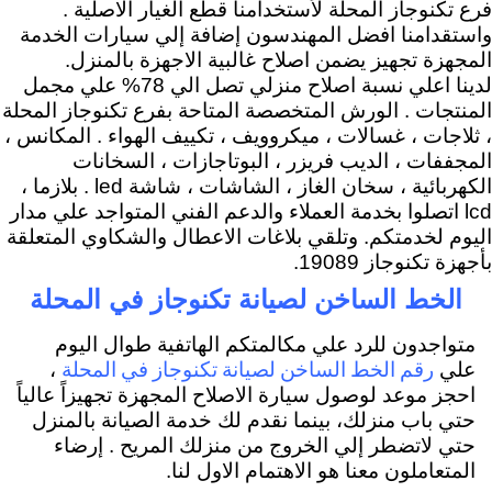
فرع تكنوجاز المحلة لأستخدامنا قطع الغيار الاصلية .
واستقدامنا افضل المهندسون إضافة إلي سيارات الخدمة
المجهزة تجهيز يضمن اصلاح غالبية الاجهزة بالمنزل.
لدينا اعلي نسبة اصلاح منزلي تصل الي 78% علي مجمل
المنتجات . الورش المتخصصة المتاحة بفرع تكنوجاز المحلة
، ثلاجات ، غسالات ، ميكروويف ، تكييف الهواء . المكانس ،
المجففات ، الديب فريزر ، البوتاجازات ، السخانات
الكهربائية ، سخان الغاز ، الشاشات ، شاشة led . بلازما ،
lcd اتصلوا بخدمة العملاء والدعم الفني المتواجد علي مدار
اليوم لخدمتكم. وتلقي بلاغات الاعطال والشكاوي المتعلقة
بأجهزة تكنوجاز 19089.
الخط الساخن لصيانة تكنوجاز في المحلة
متواجدون للرد علي مكالمتكم الهاتفية طوال اليوم
رقم الخط الساخن لصيانة تكنوجاز في المحلة
علي
،
احجز موعد لوصول سيارة الاصلاح المجهزة تجهيزاً عالياً
حتي باب منزلك، بينما نقدم لك خدمة الصيانة بالمنزل
حتي لاتضطر إلي الخروج من منزلك المريح . إرضاء
المتعاملون معنا هو الاهتمام الاول لنا.