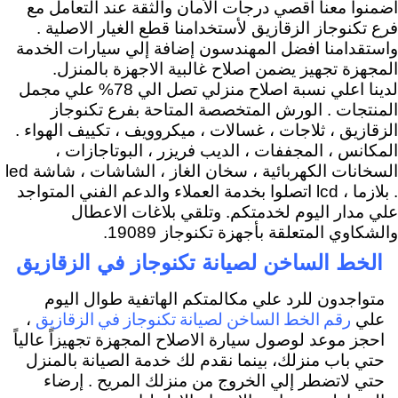
اضمنوا معنا اقصي درجات الاَمان والثقة عند التعامل مع
فرع تكنوجاز الزقازيق لأستخدامنا قطع الغيار الاصلية .
واستقدامنا افضل المهندسون إضافة إلي سيارات الخدمة
المجهزة تجهيز يضمن اصلاح غالبية الاجهزة بالمنزل.
لدينا اعلي نسبة اصلاح منزلي تصل الي 78% علي مجمل
المنتجات . الورش المتخصصة المتاحة بفرع تكنوجاز
الزقازيق ، ثلاجات ، غسالات ، ميكروويف ، تكييف الهواء .
المكانس ، المجففات ، الديب فريزر ، البوتاجازات ،
السخانات الكهربائية ، سخان الغاز ، الشاشات ، شاشة led
. بلازما ، lcd اتصلوا بخدمة العملاء والدعم الفني المتواجد
علي مدار اليوم لخدمتكم. وتلقي بلاغات الاعطال
والشكاوي المتعلقة بأجهزة تكنوجاز 19089.
الخط الساخن لصيانة تكنوجاز في الزقازيق
متواجدون للرد علي مكالمتكم الهاتفية طوال اليوم
رقم الخط الساخن لصيانة تكنوجاز في الزقازيق
علي
،
احجز موعد لوصول سيارة الاصلاح المجهزة تجهيزاً عالياً
حتي باب منزلك، بينما نقدم لك خدمة الصيانة بالمنزل
حتي لاتضطر إلي الخروج من منزلك المريح . إرضاء