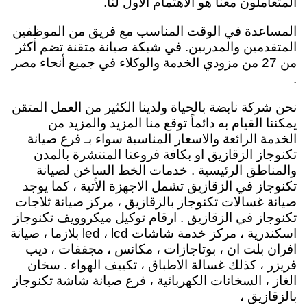
المتعاملون معنا هو الاهتمام الاول لنا.
المساعدة في الوقت المناسب مع فريق من الموظفين
المتقدمين والمدربين. في شبكة صيانة متقنة تضم أكثر
من 27 من مزودي الخدمة والوكلاء في جميع أنحاء مصر
.
نحن شركة نابضة بالحياة ولدينا الكثير من العمل المتقن
يمكننا القيام به دائماً توقع منا المزيد والمزيد من
الخدمة الرائعة والاسعار المناسبة سواء بـ فرع صيانة
تكنوجاز الزقازيق او بكافة فروعنا المنتشرة بالمدن
والمناطق الرئيسية . خدمات الخط الساخن لصيانة
تكنوجاز في الزقازيق تشمل الاجهزة الأتية ، كما يوجد
صيانة غسالات تكنوجاز بالزقازيق ، مركز صيانة ثلاجات
تكنوجاز في الزقازيق . ارقام توكيل ميكروويف تكنوجاز
اسكندرية ، مركز خدمة شاشات led ، lcd بلازما ، صيانة
افران بلت ان ، بوتاجازات ، مكانس ، مجففات ، ديب
فريزر ، كذلك غسالة الاطباق ، تكييف الهواء . سخان
الغاز ، السخانات الكهربائية ، فرع صيانة شاشة تكنوجاز
بالزقازيق ،