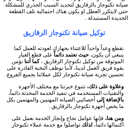
صيانة تكنوجاز بالزقازيق لتحديد السبب الجذري للمشكلة
حتي لايتكرر العطل او يكون هناك احتمالية تلف القطعة
الجديدة المستبدلة .
توكيل صيانة تكنوجاز الزقازيق
نقطع وعداً واحداً للاعتناء بجهازك لعودته للعمل كما
ينبغي أن يكون،
حيث نعتمد دائماً
على قطع الغيار
الموثوقة من توكيل تكنوجاز الزقازيق ،
كما أننا
نؤمن
بقوة فريق العمل لدينا، لأننا نوظف النخبة القادرة على
تحسين تجربة صيانة تكنوجاز لكل عملائنا بجميع الفروع.
وعلاوة على ذلك،
تتنوع خبرتنا مع مختلف الأجهزة
والتقنيات المستخدمه في تنفيذ الخدمة المحدثة دائماً،
بالإضافة إلى
أخصائيي الصيانة المهنيين والمهتمين بكل
ما يخص أجهزة تكنوجاز بالزقازيق .
ومن هنا،
فإنها عوامل نجاح وإنجاز الخدمة نعمل على
اكتمالها دائماً،
لذلك
تواصلوا مع خدمة عملاء تكنوجاز