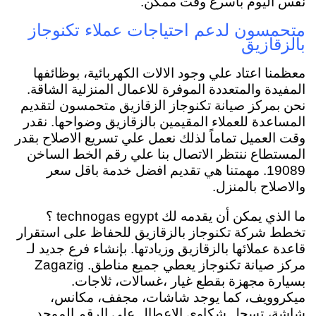
نفس اليوم بأسرع وقت ممكن.
متحمسون لدعم احتياجات عملاء تكنوجاز
بالزقازيق
معظمنا اعتاد علي وجود الالات الكهربائية، بوظائفها
المفيدة والمتعددة الموفرة للاعمال المنزلية الشاقة.
نحن بمركز صيانة تكنوجاز الزقازيق متحمسون لتقديم
المساعدة للعملاء المقيمين بالزقازيق وضواحها. نقدر
وقت العميل تماماً لذلك نعمل علي تسريع الاصلاح بقدر
المستطاع ننتظر الاتصال بنا علي رقم الخط الساخن
19089. مهمتنا هي تقديم افضل خدمة باقل سعر
والاصلاح بالمنزل.
ما الذي يمكن أن يقدمه لك technogas egypt ؟
تخطط شركة تكنوجاز بالزقازيق للحفاظ على استقرار
قاعدة عملائها بالزقازيق وزيادتها. بإنشاء فرع جديد لـ
مركز صيانة تكنوجاز يعطي جميع مناطق. Zagazig
بسيارة مجهزة بقطع غيار ،غسالات، ثلاجات.
ميكروويف، كما يوجد شاشات، مجفف، مكانس،
شاشة، تسجل شكاوي الاعطال علي الرقم الموحد