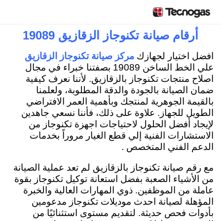
أرقام صيانة تكنوجاز الزقازيق 19089
افضل اختيار لجهازك
مركز صيانة تكنوجاز الزقازيق
علي الخط الساخن 19089 بصفتنا خبراء في مجال
اصلاح منتجات تكنوجاز بالزقازيق. لأننا نعرف كيفية
ضمان الصيانة بالجودة والدقة المطلوبة، ولعلمنا
بالقيمة الجوهرية لمنتجك وبأهمية العمر الافتراضي
الطويل للجهاز. علاوة على ذلك، فأننا نسعي جاهدين
لإيجاد أفضل الحلول لاحتياجات اجهزة تكنوجاز من
الاستشارات الفنية إلي قطع الغيار مروراً بخدمات
الدعم الفني المتخصص .
مع رقم صيانة تكنوجاز بالزقازيق لم تعد عملية الصيانة
من الأشياء الصعبة بفضل استعانة توكيل تكنوجاز بقوة
عاملة من الموظفين. ذوي المهارات العالية والخبرة
المؤهلة لصيانة احدث موديلات تكنوجاز مدعومين
بأدوات فحص حديثة. لتقديم مستوى استثنائيًا من