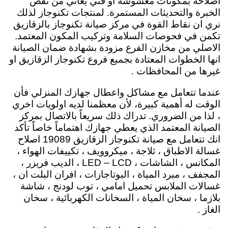
اصلاحه بمكونات مغشوشة او فني يعاني من نقص
الخبرة والتحديثات المستمرة. لمنتجات تكنوجاز لذلك
نري ان نقاط القوة في مركز صيانة تكنوجاز بالزقازيق
تكمن في فحوصات السلامة وتركيب المكون المعتمد.
الاصلي من مخازن الفرع مزودة بشهادة ضمان الصيانة
انها الخطوات المعتادة بجميع فروع تكنوجاز الزقازيق او
غيرها من المحافظات .
عندما تتعامل مع مشاكل واعطال جهازك المنزلي فأن
الوقت له أهمية كبيرة، لأن معظمنا لديه اولويات اخري
، لذا من الضروري. تدراك ذلك سريعاً بالاتصال بمركز
الصيانة المعتمد الذي يعطي جهازك اهتماماً خاصاً تأكد
انك تتعامل مع صيانة تكنوجاز الزقازيق 19089 اصلاح
غسالة الاطباق ، ثلاجة ، ميكروويف ، تكييفات الهواء ،
المكانس ، الشاشات ، LED – LCD ، الديب فريزر ،
المجفف ، مبرد المياة ، البوتاجازات ، افران البلت ان ،
غسالات الملابس تحميل امامي ، توب لودنج ، شاشة
بلازما ، سخان المياة ، السخانات الكهربائية ، سخان
الغاز .