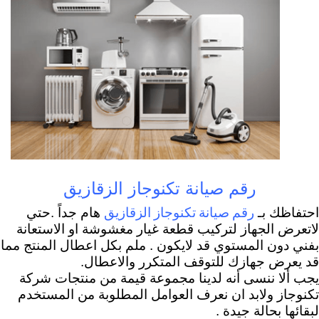
رقم صيانة تكنوجاز الزقازيق
رقم صيانة تكنوجاز الزقازيق
احتفاظك بـ
هام جداً .حتي
لاتعرض الجهاز لتركيب قطعة غيار مغشوشة او الاستعانة
بفني دون المستوي قد لايكون . ملم بكل اعطال المنتج مما
قد يعرض جهازك للتوقف المتكرر والاعطال.
يجب ألا ننسى أنه لدينا مجموعة قيمة من منتجات شركة
تكنوجاز ولابد ان نعرف العوامل المطلوبة من المستخدم
لبقائها بحالة جيدة .