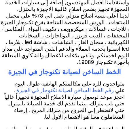
واستقدامنا افضل المهندسون إضافة إلي سيارات الخدمة
المجهزة تجهيز يضمن اصلاح غالبية الاجهزة بالمنزل.
لدينا اعلي نسبة اصلاح منزلي تصل الي 78% علي مجمل
المنتجات . الورش المتخصصة المتاحة بفرع تكنوجاز الجيزة
، ثلاجات ، غسالات ، ميكروويف ، تكييف الهواء . المكانس ،
المجففات ، الديب فريزر ، البوتاجازات ، السخانات
الكهربائية ، سخان الغاز ، الشاشات ، شاشة led . بلازما ،
lcd اتصلوا بخدمة العملاء والدعم الفني المتواجد علي مدار
اليوم لخدمتكم. وتلقي بلاغات الاعطال والشكاوي المتعلقة
بأجهزة تكنوجاز 19089.
الخط الساخن لصيانة تكنوجاز في الجيزة
متواجدون للرد علي مكالمتكم الهاتفية طوال اليوم
رقم الخط الساخن لصيانة تكنوجاز في الجيزة
علي
،
احجز موعد لوصول سيارة الاصلاح المجهزة تجهيزاً عالياً
حتي باب منزلك، بينما نقدم لك خدمة الصيانة بالمنزل
حتي لاتضطر إلي الخروج من منزلك المريح . إرضاء
المتعاملون معنا هو الاهتمام الاول لنا.
المساعدة في الوقت المناسب مع فريق من الموظفين