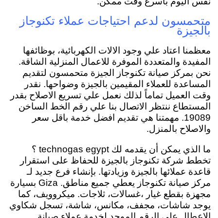
نفس اليوم بأسرع وقت ممكن.
متحمسون لدعم احتياجات عملاء تكنوجاز
بالجيزة
معظمنا اعتاد علي وجود الالات الكهربائية، بوظائفها
المفيدة والمتعددة الموفرة للاعمال المنزلية الشاقة.
نحن بمركز صيانة تكنوجاز الجيزة متحمسون لتقديم
المساعدة للعملاء المقيمين بالجيزة وضواحها. نقدر
وقت العميل تماماً لذلك نعمل علي تسريع الاصلاح بقدر
المستطاع ننتظر الاتصال بنا علي رقم الخط الساخن
19089. مهمتنا هي تقديم افضل خدمة باقل سعر
والاصلاح بالمنزل.
ما الذي يمكن أن يقدمه لك technogas egypt ؟
تخطط شركة تكنوجاز بالجيزة للحفاظ على استقرار
قاعدة عملائها بالجيزة وزيادتها. بإنشاء فرع جديد لـ
مركز صيانة تكنوجاز يعطي جميع مناطق. Giza بسيارة
مجهزة بقطع غيار ،غسالات، ثلاجات. ميكروويف، كما
يوجد شاشات، مجفف، مكانس، شاشة، تسجل شكاوي
الاعطال علي الرقم الموحد لخدمة عملاء صيانة