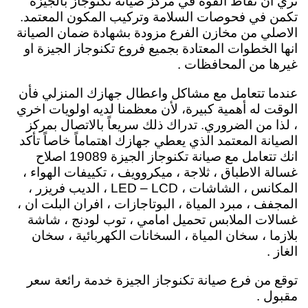
نري ان نقاط القوة في مركز صيانة تكنوجاز بالجيزة
تكمن في فحوصات السلامة وتركيب المكون المعتمد.
الاصلي من مخازن الفرع مزودة بشهادة ضمان الصيانة
انها الخطوات المعتادة بجميع فروع تكنوجاز الجيزة او
غيرها من المحافظات .
عندما تتعامل مع مشاكل واعطال جهازك المنزلي فأن
الوقت له أهمية كبيرة، لأن معظمنا لديه اولويات اخري
، لذا من الضروري. تدراك ذلك سريعاً بالاتصال بمركز
الصيانة المعتمد الذي يعطي جهازك اهتماماً خاصاً تأكد
انك تتعامل مع صيانة تكنوجاز الجيزة 19089 اصلاح
غسالة الاطباق ، ثلاجة ، ميكروويف ، تكييفات الهواء ،
المكانس ، الشاشات ، LED – LCD ، الديب فريزر ،
المجفف ، مبرد المياة ، البوتاجازات ، افران البلت ان ،
غسالات الملابس تحميل امامي ، توب لودنج ، شاشة
بلازما ، سخان المياة ، السخانات الكهربائية ، سخان
الغاز .
توقع من فرع صيانة تكنوجاز الجيزة خدمة رائعة سعر
مقبول .