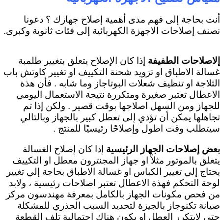
أنت بحاجة إلى فهم مدى أهمية إصلاح جهازك ؟ دعونا
نصنف إصلاحات الاجهزة الكهربائية إلى فئات ثانوية وكبرى.
إلاصلاحات الطفيفة
إذا كان الإصلاح يتعلق بتغيير طلمبة
غسالة الاطباق او تزويد شحنة التكييف او تغيير كاوتش باب
الثلاجة او تنظيف شعلات البوتاجاز وما شابه . فأن هذة
الاعطال تعتبر صغيرة ومتكررة نتيجة الاستعمال اليومي
للجهاز ومن السهل اصلاجها بوقت قصير . ولكن إذا تم
تجاهلها يمكن أن تؤدي إلى تعطل كبير بالجهاز وبالتالي
سيتطلب وقت اطول وإصلاحًا رئيسيًا للمنتج .
بعض إصلاحات الجهاز الرئيسية
إذا كان إصلاح الغسالة
يتعلق بالموتور مثلاً او جهاز المجنترون معطل او التكييف
يحتاج إلي تغيير الكباس او غسالة الاطباق بحاجة إلي تغيير
لوحة التحكم فهذة الاعطال تعتبر اصلاحات رئيسية ، ولابد
من فحص مكونات الجهاز بالكامل بمعرفة مهندسون مركز
صيانة تكنوجاز بالجيزة لتحديد السبب الجذري للمشكلة
حتي لايتكرر العطل او يكون هناك احتمالية تلف القطعة