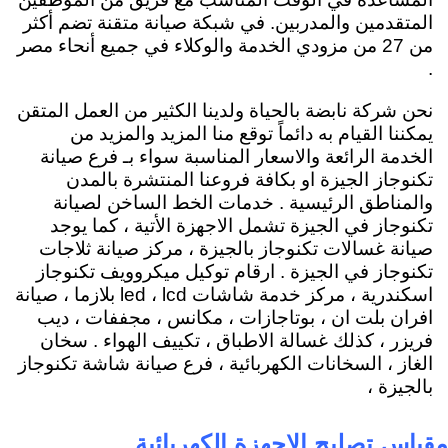
المتقدمين والمدربين. في شبكة صيانة متقنة تضم أكثر
من 27 من مزودي الخدمة والوكلاء في جميع أنحاء مصر
.
نحن شركة نابضة بالحياة ولدينا الكثير من العمل المتقن
يمكننا القيام به دائماً توقع منا المزيد والمزيد من
الخدمة الرائعة والاسعار المناسبة سواء بـ فرع صيانة
تكنوجاز الجيزة او بكافة فروعنا المنتشرة بالمدن
والمناطق الرئيسية . خدمات الخط الساخن لصيانة
تكنوجاز في الجيزة تشمل الاجهزة الأتية ، كما يوجد
صيانة غسالات تكنوجاز بالجيزة ، مركز صيانة ثلاجات
تكنوجاز في الجيزة . ارقام توكيل ميكروويف تكنوجاز
اسكندرية ، مركز خدمة شاشات led ، lcd بلازما ، صيانة
افران بلت ان ، بوتاجازات ، مكانس ، مجففات ، ديب
فريزر ، كذلك غسالة الاطباق ، تكييف الهواء . سخان
الغاز ، السخانات الكهربائية ، فرع صيانة شاشة تكنوجاز
بالجيزة ،
مقياس تصليح الاجهزة الكهربائية